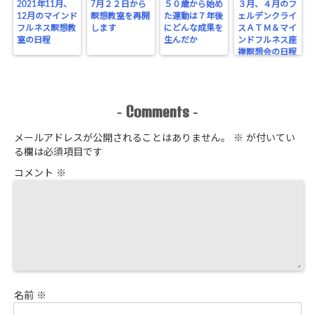
2021年11月、
7月２２日から
５０歳から始め
３月、４月のフ
12月のマインド
瞑想教室を再開
た運動は７年後
ェルデンクライ
フルネス瞑想教
します
にどんな成果を
スＡＴＭ＆マイ
室の日程
生んだか
ンドフルネス座
禅瞑想会の日程
Comments
-
-
メールアドレスが公開されることはありません。
※
が付いてい
る欄は必須項目です
コメント
※
名前
※