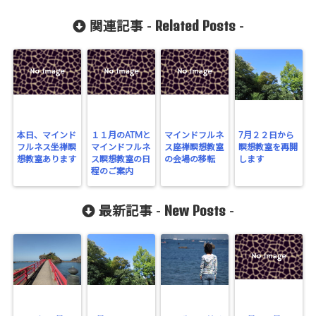
Related Posts
関連記事 -
-
本日、マインド
１１月のATMと
マインドフルネ
7月２２日から
フルネス坐禅瞑
マインドフルネ
ス座禅瞑想教室
瞑想教室を再開
想教室あります
ス瞑想教室の日
の会場の移転
します
程のご案内
New Posts
最新記事 -
-