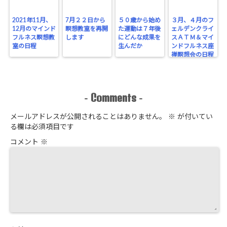
2021年11月、
7月２２日から
５０歳から始め
３月、４月のフ
12月のマインド
瞑想教室を再開
た運動は７年後
ェルデンクライ
フルネス瞑想教
します
にどんな成果を
スＡＴＭ＆マイ
室の日程
生んだか
ンドフルネス座
禅瞑想会の日程
Comments
-
-
メールアドレスが公開されることはありません。
※
が付いてい
る欄は必須項目です
コメント
※