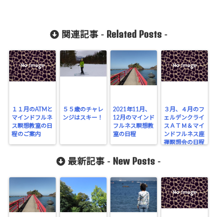
Related Posts
関連記事 -
-
１１月のATMと
５５歳のチャレ
2021年11月、
３月、４月のフ
マインドフルネ
ンジはスキー！
12月のマインド
ェルデンクライ
ス瞑想教室の日
フルネス瞑想教
スＡＴＭ＆マイ
程のご案内
室の日程
ンドフルネス座
禅瞑想会の日程
New Posts
最新記事 -
-