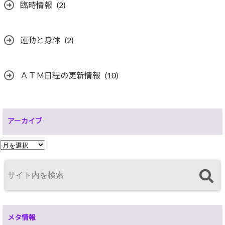
臨時情報
(2)
運動と身体
(2)
ＡＴＭ日程の更新情報
(10)
アーカイブ
ア
ー
カ
イ
ブ
メタ情報